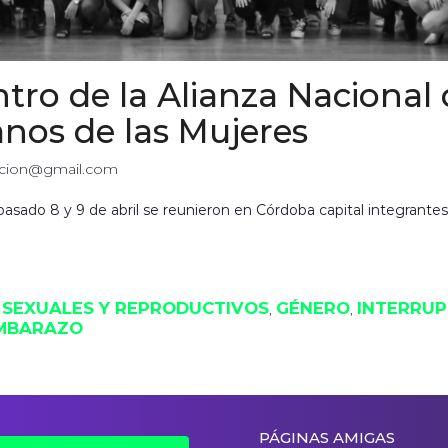
entro de la Alianza Nacion
nos de las Mujeres
zacion@gmail.com
pasado 8 y 9 de abril se reunieron en Córdoba capital integrante
 SEXUALES Y REPRODUCTIVOS
GÉNERO
INTERRUP
, 
, 
EMBARAZO
PÁGINAS AMIGAS