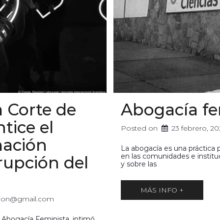
 Corte de
Abogacía fem
tice el
Posted on
23 febrero, 2
mación
La abogacía es una práctica p
en las comunidades e institu
rupción del
y sobre las
MÁS INFO +
acion@gmail.com
a Abogacía Feminista, intimó