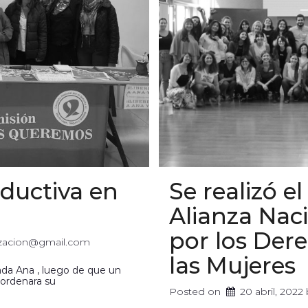
oductiva en
Se realizó e
Alianza Na
por los De
izacion@gmail.com
las Mujeres
rada Ana , luego de que un
 ordenara su
Posted on
20 abril, 2022