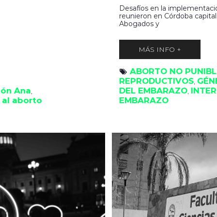
Desafíos en la implementación
reunieron en Córdoba capital
Abogados y
MÁS INFO +
ABORTO NO PUNIBL
REPRODUCTIVOS
GÉN
, 
ión Ana
DEL EMBARAZO
INTER
, 
, 
 al aborto
EMBARAZO