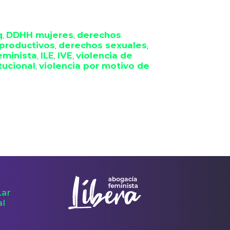
q
DDHH mujeres
derechos 
, 
, 
productivos
derechos sexuales
, 
, 
eminista
ILE
IVE
violencia de 
, 
, 
, 
itucional
violencia por motivo de 
, 
.ar
al