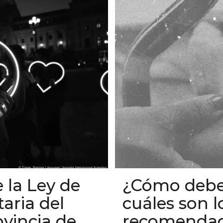
 la Ley de
¿Cómo deben
aria del
cuáles son 
vincia de
recomendad