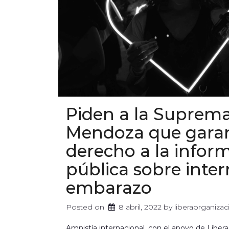
Piden a la Suprema
Mendoza que garan
derecho a la infor
pública sobre inter
embarazo
Posted on
8 abril, 2022
 by 
liberaorganiz
Amnistía internacional, con el apoyo de Líber