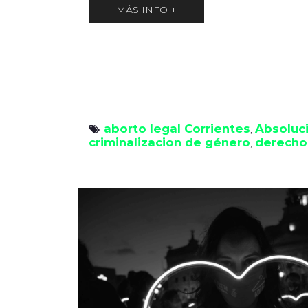
MÁS INFO +
aborto legal Corrientes
Absoluc
, 
criminalizacion de género
derecho
, 